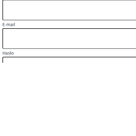
E-mail
Hasło
Zarejestruj się
Masz już konto?
Zaloguj się
Reset hasła
Wpisz nazwę użytkownika lub adres e-mail, a otrzymasz e-
mail z odnośnikiem do ustawienia nowego hasła.